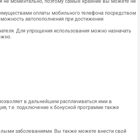
ся не моментально, поэтому самые крайние вы можете не
реимуществами оплаты мобильного телефона посредством
озможность автопополнения при достижении
чателя. Для упрощения использования можно назначать
ожно.
позволяет в дальнейшем расплачиваться ими в
ия, т.е. подключение к бонусной программе также
желыми заболеваниями. Вы также можете внести свой