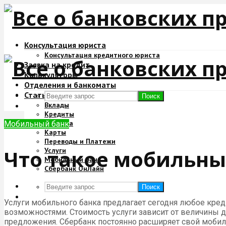
Консультация юриста
Консультация кредитного юриста
Заявка на кредит
Калькуляторы
Отделения и банкоматы
Статьи
Поиск
Вклады
Кредиты
Ипотека
Мобильный банк
Карты
Переводы и Платежи
Что такое мобильны
Услуги
Мобильный банк
Сбербанк ОнЛайн
Поиск
Услуги мобильного банка предлагает сегодня любое кре
возможностями. Стоимость услуги зависит от величины д
предложения. Сбербанк постоянно расширяет свой мобил