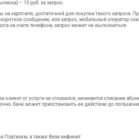
иска) – 15 руб. за запрос.
а картсчете, достаточной для покупки такого запроса. Пр
 короткое сообщение, или запрос, мобильный оператор сним
га на счете телефона, запрос может не выполниться.
ли клиент от услуги не отказался, начинается списание або
аточно, банк может приостановить ее действие до погашен
и Платинум, а также Виза инфинит