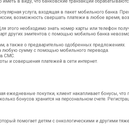
о иметь в виду, что банковские транзакции обрабатывают
опулярная услуга, входящая в пакет мобильного банка. П
миссии, возможность свершать платежи в любое время, в
я этого необходимо знать номер карты или телефон полу
карт других эмитентов с помощью мобильно банка невозм
м, а также о предварительно одобренных предложениях.
на любую сумму с помощью мобильного перевода.
в СМС.
ты и совершения платежей в сети интернет.
ая ежедневные покупки, клиент накапливает бонусы, что 
олько бонусов хранится на персональном счете. Регистрац
 который помогает детям с онкологическими и другими тя