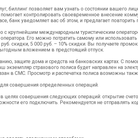
г, биллинг позволяет вам узнать о состоянии вашего лицев
то помогает контролировать своевременное внесение комм
часе, банк уведомляет вас об этом, и предлагает повторить
но с крупнейшим международным туристическим операторо
оператора. Его можно потратить самому или использовать 
000 руб. скидки, 5 000 руб. – 10% скидки. Вы получаете про
выгодным вложением в предстоящий отпуск.
анию, защите дома и средств на банковских картах. С по
аш экземпляр страхового полиса будет направлен на элект
казан в СМС. Просмотр и распечатка полиса возможны такж
 для совершения определенных операций.
а в целях совершения следующих операций: открытие счето
зможности его подключить. Рекомендуется не отправлять к