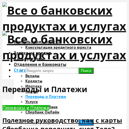
Консультация юриста
Консультация кредитного юриста
Заявка на кредит
Калькуляторы
Отделения и банкоматы
Статьи
Поиск
Вклады
Кредиты
Ипотека
Переводы и Платежи
Карты
Переводы и Платежи
Услуги
Мобильный банк
Переводы и Платежи
Сбербанк ОнЛайн
Полезное руководство: как с карты
Поиск
Сбербанка пополнить счет Теле2