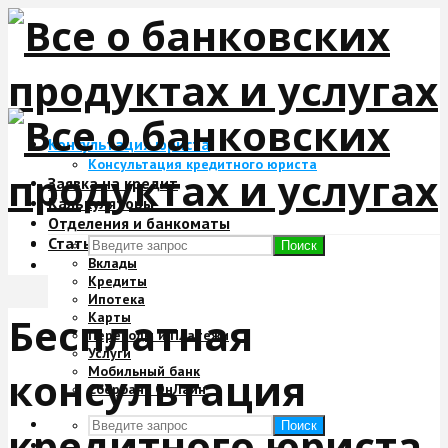
Консультация юриста
Консультация кредитного юриста
Заявка на кредит
Калькуляторы
Отделения и банкоматы
Статьи
Поиск
Вклады
Кредиты
Ипотека
Карты
Бесплатная
Переводы и Платежи
Услуги
Мобильный банк
консультация
Сбербанк ОнЛайн
Поиск
кредитного юриста