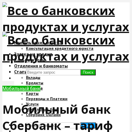
Консультация юриста
Консультация кредитного юриста
Заявка на кредит
Калькуляторы
Отделения и банкоматы
Статьи
Поиск
Вклады
Кредиты
Ипотека
Мобильный банк
Карты
Переводы и Платежи
Мобильный банк
Услуги
Мобильный банк
Сбербанк ОнЛайн
Сбербанк – тариф
Поиск