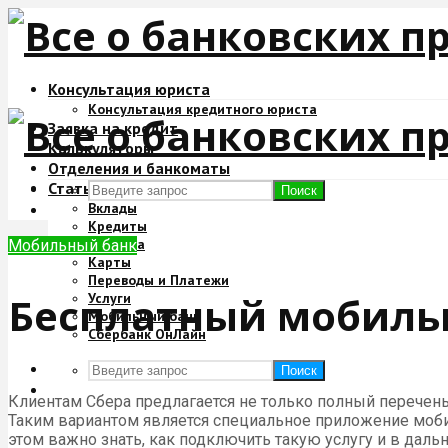
Консультация юриста
Консультация кредитного юриста
Заявка на кредит
Калькуляторы
Отделения и банкоматы
Статьи
Поиск
Вклады
Кредиты
Ипотека
Мобильный банк
Карты
Переводы и Платежи
Бесплатный мобильн
Услуги
Мобильный банк
Сбербанк ОнЛайн
Поиск
Клиентам Сбера предлагается не только полный перечень
Таким вариантом является специальное приложение моби
этом важно знать, как подключить такую услугу и в дал