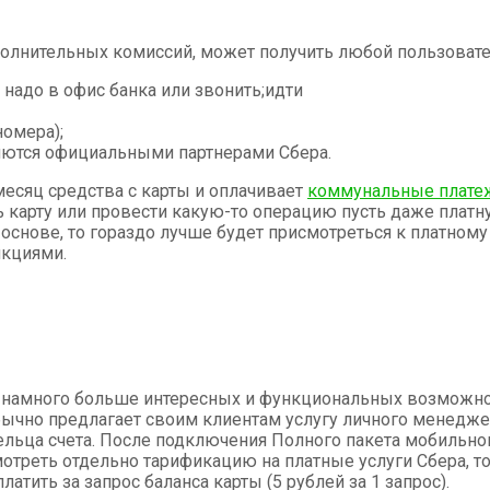
олнительных комиссий, может получить любой пользовател
 надо в офис банка или звонить;идти
номера);
ляются официальными партнерами Сбера.
 месяц средства с карты и оплачивает
коммунальные плате
 карту или провести какую-то операцию пусть даже платну
снове, то гораздо лучше будет присмотреться к платному
нкциями.
 намного больше интересных и функциональных возможност
обычно предлагает своим клиентам услугу личного менедж
ьца счета. После подключения Полного пакета мобильного
мотреть отдельно тарификацию на платные услуги Сбера, т
латить за запрос баланса карты (5 рублей за 1 запрос).