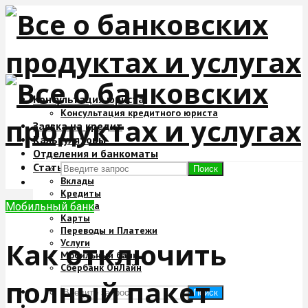
Консультация юриста
Консультация кредитного юриста
Заявка на кредит
Калькуляторы
Отделения и банкоматы
Статьи
Поиск
Вклады
Кредиты
Ипотека
Мобильный банк
Карты
Переводы и Платежи
Как отключить
Услуги
Мобильный банк
Сбербанк ОнЛайн
полный пакет
Поиск