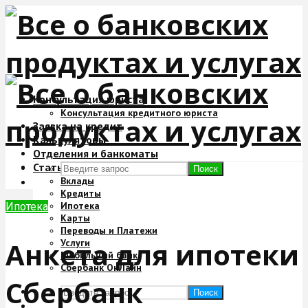
Консультация юриста
Консультация кредитного юриста
Заявка на кредит
Калькуляторы
Отделения и банкоматы
Статьи
Поиск
Вклады
Кредиты
Ипотека
Ипотека
Карты
Переводы и Платежи
Анкета для ипотеки
Услуги
Мобильный банк
Сбербанк ОнЛайн
Сбербанк
Поиск