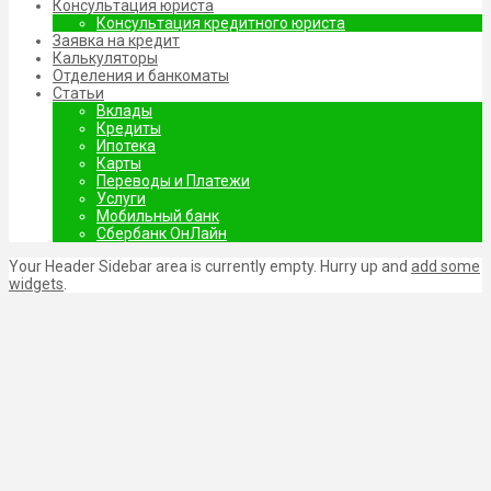
Консультация юриста
Консультация кредитного юриста
Заявка на кредит
Калькуляторы
Отделения и банкоматы
Статьи
Вклады
Кредиты
Ипотека
Карты
Переводы и Платежи
Услуги
Мобильный банк
Сбербанк ОнЛайн
Your Header Sidebar area is currently empty. Hurry up and
add some
widgets
.