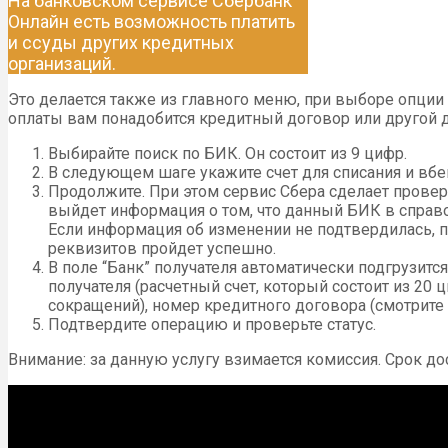
На банковском сервисе Сбербанк
Онлайн есть возможность платить
и ссуды других кредитных
организаций.
Это делается также из главного меню, при выборе опции 
оплаты вам понадобится кредитный договор или другой д
Выбирайте поиск по БИК. Он состоит из 9 цифр.
В следующем шаге укажите счет для списания и вбе
Продолжите. При этом сервис Сбера сделает провер
выйдет информация о том, что данный БИК в справо
Если информация об изменении не подтвердилась, п
реквизитов пройдет успешно.
В поле “Банк” получателя автоматически подгрузитс
получателя (расчетный счет, который состоит из 20 
сокращений), номер кредитного договора (смотрите
Подтвердите операцию и проверьте статус.
Внимание: за данную услугу взимается комиссия. Срок дос