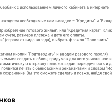
Сбербанк с использованием личного кабинета в интернете.
находятся необходимые нам вкладки – “Кредиты” и “Вклад
иобретение готового жилья”, или “Кредитная карта”. Клик
м счете, размере платежа и дате его оплаты.
 (справа от вида вклада), выбрать флажок “Пополнить”.
жатием кнопки “Подтвердить” и вводом разового пароля).
ть смысл создать шаблон, придумав для него уникальное 
томатическую отправку платежа, задав периодичность и д
а появится печать с банковскими реквизитами и словом “И
е сохранение. Вы это сможете сделать и позже, найдя свой
нков