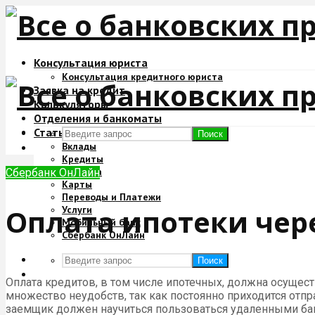
Консультация юриста
Консультация кредитного юриста
Заявка на кредит
Калькуляторы
Отделения и банкоматы
Статьи
Поиск
Вклады
Кредиты
Ипотека
Сбербанк ОнЛайн
Карты
Переводы и Платежи
Оплата ипотеки чер
Услуги
Мобильный банк
Сбербанк ОнЛайн
Поиск
Оплата кредитов, в том числе ипотечных, должна осущест
множество неудобств, так как постоянно приходится отпр
заемщик должен научиться пользоваться удаленными бан