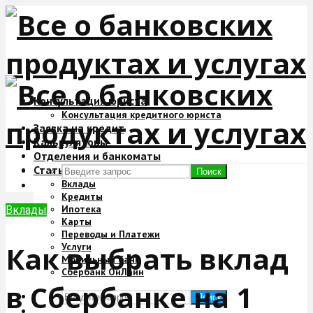
Консультация юриста
Консультация кредитного юриста
Заявка на кредит
Калькуляторы
Отделения и банкоматы
Статьи
Поиск
Вклады
Кредиты
Ипотека
Вклады
Карты
Переводы и Платежи
Как выбрать вклад
Услуги
Мобильный банк
Сбербанк ОнЛайн
в Сбербанке на 1
Поиск