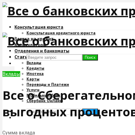
Консультация юриста
Консультация кредитного юриста
Заявка на кредит
Калькуляторы
Отделения и банкоматы
Статьи
Поиск
Вклады
Кредиты
Ипотека
Вклады
Карты
Переводы и Платежи
Все о Сберегательно
Услуги
Мобильный банк
Сбербанк ОнЛайн
выгодных проценто
Поиск
Cумма вклада