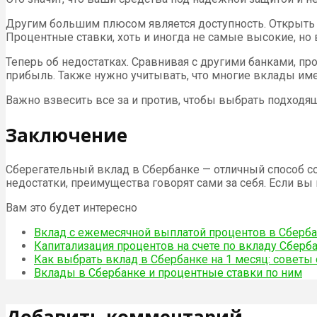
Другим большим плюсом является доступность. Открыть в
Процентные ставки, хоть и иногда не самые высокие, но 
Теперь об недостатках. Сравнивая с другими банками, пр
прибыль. Также нужно учитывать, что многие вклады име
Важно взвесить все за и против, чтобы выбрать подходящи
Заключение
Сберегательный вклад в Сбербанке — отличный способ с
недостатки, преимущества говорят сами за себя. Если в
Вам это будет интересно
Вклад с ежемесячной выплатой процентов в Сберб
Капитализация процентов на счете по вкладу Сберб
Как выбрать вклад в Сбербанке на 1 месяц: совет
Вклады в Сбербанке и процентные ставки по ним
Добавить комментарий