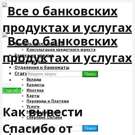
Консультация юриста
Консультация кредитного юриста
Заявка на кредит
Калькуляторы
Отделения и банкоматы
Статьи
Поиск
Вклады
Кредиты
Ипотека
Спасибо
Карты
Переводы и Платежи
Как вывести
Услуги
Мобильный банк
Сбербанк ОнЛайн
Спасибо от
Поиск