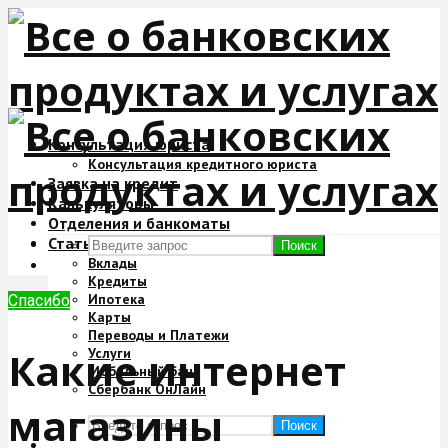
Консультация юриста
Консультация кредитного юриста
Заявка на кредит
Калькуляторы
Отделения и банкоматы
Статьи
Поиск
Вклады
Кредиты
Ипотека
Спасибо
Карты
Переводы и Платежи
Какие интернет
Услуги
Мобильный банк
Сбербанк ОнЛайн
магазины
Поиск