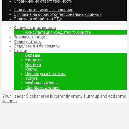
Ограничение ответственности
Пользовательское соглашение
Согласие на обработку персональных данных
Политика обработки ПДн
Консультация юриста
Консультация кредитного юриста
Заявка на кредит
Калькуляторы
Отделения и банкоматы
Статьи
Вклады
Кредиты
Ипотека
Карты
Переводы и Платежи
Услуги
Мобильный банк
Сбербанк ОнЛайн
Your Header Sidebar area is currently empty. Hurry up and
add some
widgets
.