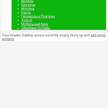
Вклады
Кредиты
Ипотека
Карты
Переводы и Платежи
Услуги
Мобильный банк
Сбербанк ОнЛайн
Your Header Sidebar area is currently empty. Hurry up and
add some
widgets
.