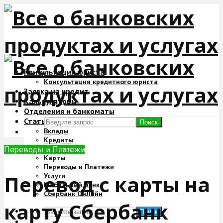
Консультация юриста
Консультация кредитного юриста
Заявка на кредит
Калькуляторы
Отделения и банкоматы
Статьи
Поиск
Вклады
Кредиты
Ипотека
Переводы и Платежи
Карты
Переводы и Платежи
Перевод с карты на
Услуги
Мобильный банк
Сбербанк ОнЛайн
карту Сбербанк
Поиск