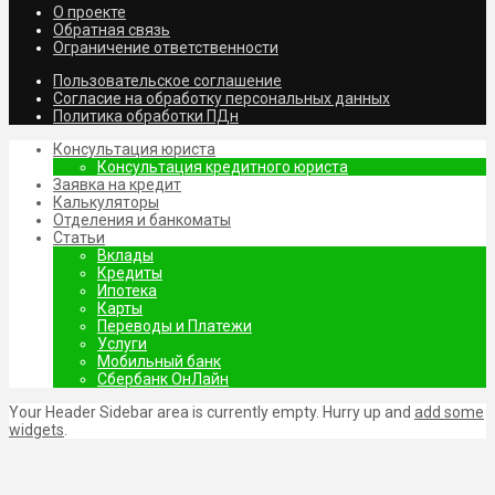
О проекте
Обратная связь
Ограничение ответственности
Пользовательское соглашение
Согласие на обработку персональных данных
Политика обработки ПДн
Консультация юриста
Консультация кредитного юриста
Заявка на кредит
Калькуляторы
Отделения и банкоматы
Статьи
Вклады
Кредиты
Ипотека
Карты
Переводы и Платежи
Услуги
Мобильный банк
Сбербанк ОнЛайн
Your Header Sidebar area is currently empty. Hurry up and
add some
widgets
.