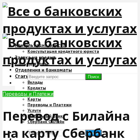
Консультация юриста
Консультация кредитного юриста
Заявка на кредит
Калькуляторы
Отделения и банкоматы
Статьи
Поиск
Вклады
Кредиты
Ипотека
Переводы и Платежи
Карты
Переводы и Платежи
Перевод с Билайна
Услуги
Мобильный банк
Сбербанк ОнЛайн
на карту Сбербанк
Поиск