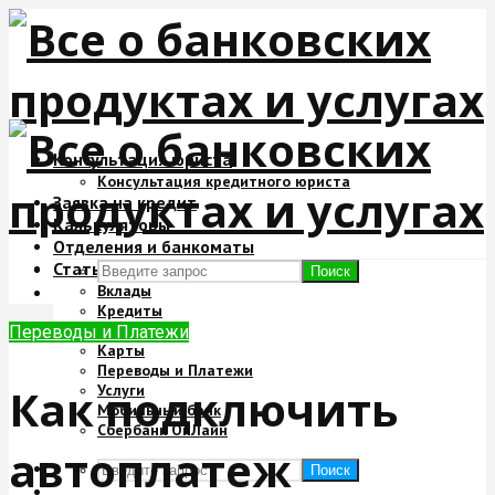
Консультация юриста
Консультация кредитного юриста
Заявка на кредит
Калькуляторы
Отделения и банкоматы
Статьи
Поиск
Вклады
Кредиты
Ипотека
Переводы и Платежи
Карты
Переводы и Платежи
Как подключить
Услуги
Мобильный банк
Сбербанк ОнЛайн
автоплатеж
Поиск