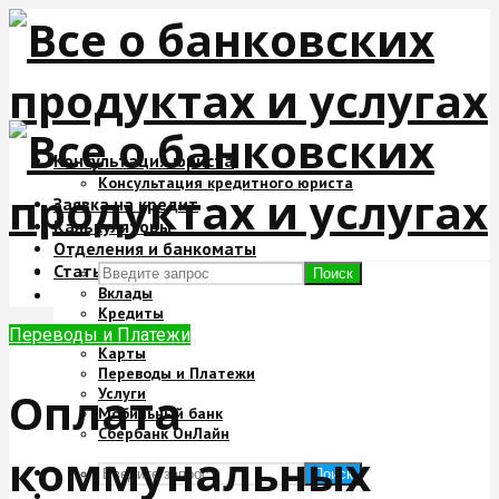
Консультация юриста
Консультация кредитного юриста
Заявка на кредит
Калькуляторы
Отделения и банкоматы
Статьи
Поиск
Вклады
Кредиты
Ипотека
Переводы и Платежи
Карты
Переводы и Платежи
Оплата
Услуги
Мобильный банк
Сбербанк ОнЛайн
коммунальных
Поиск