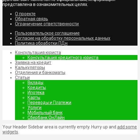
представлена в ознакомительных целях.
О проекте
Обратная связь
Ограничение ответственности
Пользовательское соглашение
Согласие на обработку персональных данных
Политика обработки ПДн
Консультация юриста
Консультация кредитного юриста
Заявка на кредит
Калькуляторы
Отделения и банкоматы
Статьи
Вклады
Кредиты
Ипотека
Карты
Переводы и Платежи
Услуги
Мобильный банк
Сбербанк ОнЛайн
Your Header Sidebar area is currently empty. Hurry up and
add some
widgets
.