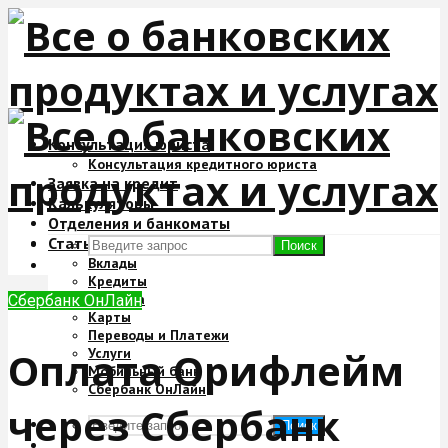
Консультация юриста
Консультация кредитного юриста
Заявка на кредит
Калькуляторы
Отделения и банкоматы
Статьи
Поиск
Вклады
Кредиты
Ипотека
Сбербанк ОнЛайн
Карты
Переводы и Платежи
Оплата Орифлейм
Услуги
Мобильный банк
Сбербанк ОнЛайн
через Сбербанк
Поиск