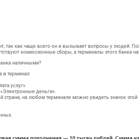
т, так как чаще всего он и вызывает вопросы у людей. П
сутствуют комиссионные сборы, а терминалы этого банка на
рбанка наличными?
а в терминал.
ата услуг».
 «Электронные деньги».
й стране, на любом терминале можно увидеть значок этой
нных.
вая сумма пополнения — 10 тысяч рублей. Сумма на