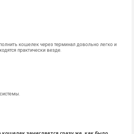
ополнить кошелек через терминал довольно легко и
ходятся практически везде.
 системы.
 кошелек зачисляется сразу же, как было