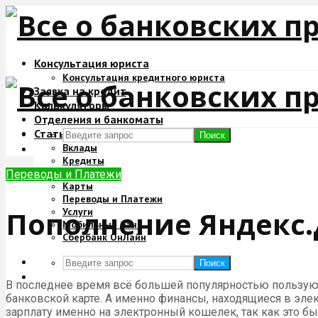
Консультация юриста
Консультация кредитного юриста
Заявка на кредит
Калькуляторы
Отделения и банкоматы
Статьи
Поиск
Вклады
Кредиты
Ипотека
Переводы и Платежи
Карты
Переводы и Платежи
Пополнение Яндекс.
Услуги
Мобильный банк
Сбербанк ОнЛайн
Поиск
В последнее время всё большей популярностью пользуютс
банковской карте. А именно финансы, находящиеся в эл
зарплату именно на электронный кошелек, так как это бы