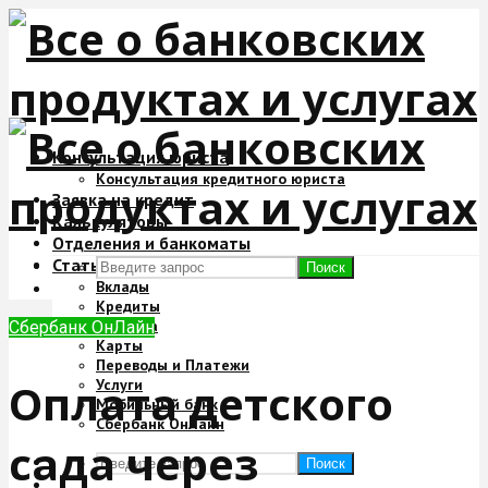
Консультация юриста
Консультация кредитного юриста
Заявка на кредит
Калькуляторы
Отделения и банкоматы
Статьи
Поиск
Вклады
Кредиты
Ипотека
Сбербанк ОнЛайн
Карты
Переводы и Платежи
Оплата детского
Услуги
Мобильный банк
Сбербанк ОнЛайн
сада через
Поиск