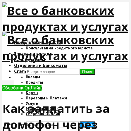
Консультация юриста
Консультация кредитного юриста
Заявка на кредит
Калькуляторы
Отделения и банкоматы
Статьи
Поиск
Вклады
Кредиты
Ипотека
Сбербанк ОнЛайн
Карты
Переводы и Платежи
Как заплатить за
Услуги
Мобильный банк
Сбербанк ОнЛайн
домофон через
Поиск