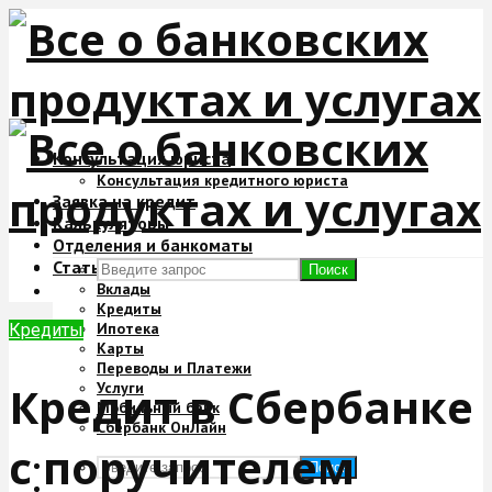
Консультация юриста
Консультация кредитного юриста
Заявка на кредит
Калькуляторы
Отделения и банкоматы
Статьи
Поиск
Вклады
Кредиты
Ипотека
Кредиты
Карты
Переводы и Платежи
Кредит в Сбербанке
Услуги
Мобильный банк
Сбербанк ОнЛайн
с поручителем
Поиск