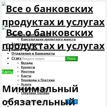
Консультация юриста
Консультация кредитного юриста
Заявка на кредит
Калькуляторы
Отделения и банкоматы
Статьи
Поиск
Вклады
Кредиты
Ипотека
Карты
Карты
Переводы и Платежи
Минимальный
Услуги
Мобильный банк
Сбербанк ОнЛайн
обязательный
Поиск