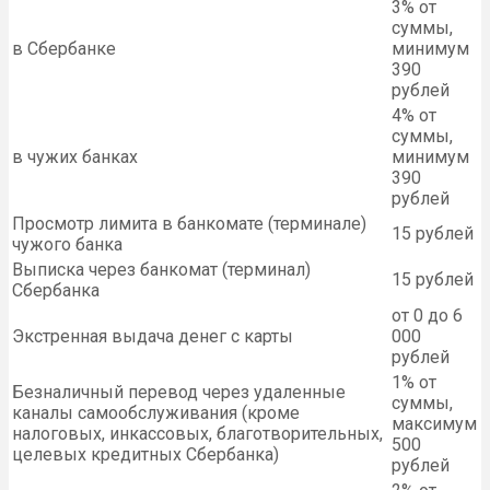
3% от
суммы,
в Сбербанке
минимум
390
рублей
4% от
суммы,
в чужих банках
минимум
390
рублей
Просмотр лимита в банкомате (терминале)
15 рублей
чужого банка
Выписка через банкомат (терминал)
15 рублей
Сбербанка
от 0 до 6
Экстренная выдача денег с карты
000
рублей
1% от
Безналичный перевод через удаленные
суммы,
каналы самообслуживания (кроме
максимум
налоговых, инкассовых, благотворительных,
500
целевых кредитных Сбербанка)
рублей