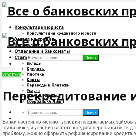
Консультация юриста
Консультация кредитного юриста
Заявка на кредит
Калькуляторы
Отделения и банкоматы
Статьи
Поиск
Вклады
Кредиты
Ипотека
Ипотека
Карты
Переводы и Платежи
Перекредитование и
Услуги
Мобильный банк
Сбербанк ОнЛайн
Поиск
Банки постоянно меняют условия предлагаемых займов в
стали ниже, и условия взятого кредита перестали быть д
проблему, можно оформить рефинансирование кредита в