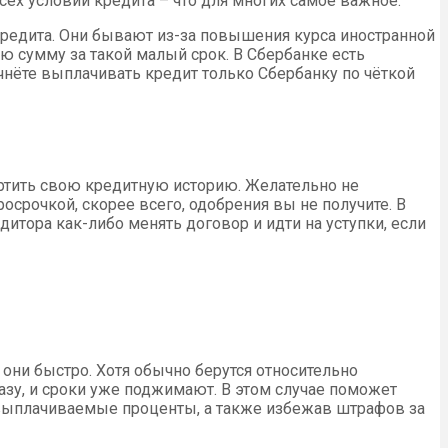
ех условий кредита – что для многих самое важное.
редита. Они бывают из-за повышения курса иностранной
ую сумму за такой малый срок. В Сбербанке есть
чнёте выплачивать кредит только Сбербанку по чёткой
ортить свою кредитную историю. Желательно не
осрочкой, скорее всего, одобрения вы не получите. В
дитора как-либо менять договор и идти на уступки, если
они быстро. Хотя обычно берутся относительно
азу, и сроки уже поджимают. В этом случае поможет
 выплачиваемые проценты, а также избежав штрафов за