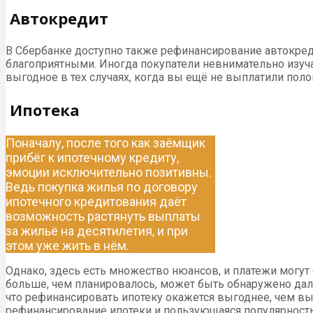
Автокредит
В Сбербанке доступно также рефинансирование автокред
благоприятными. Иногда покупатели невнимательно изуча
выгодное в тех случаях, когда вы ещё не выплатили пол
Ипотека
Поначалу, после того как заёмщик
прибёг к ипотечному кредиту,
эмоции исключительно позитивны.
Ведь покупка жилья по договору
ипотечного кредитования даёт
возможность растянуть выплаты
за жильё на десятилетия, и при
этом уже жить в нём.
Однако, здесь есть множество нюансов, и платежи могут 
больше, чем планировалось, может быть обнаружено дале
что рефинансировать ипотеку окажется выгоднее, чем вы
рефинансирование ипотеки и пользующаяся популярность