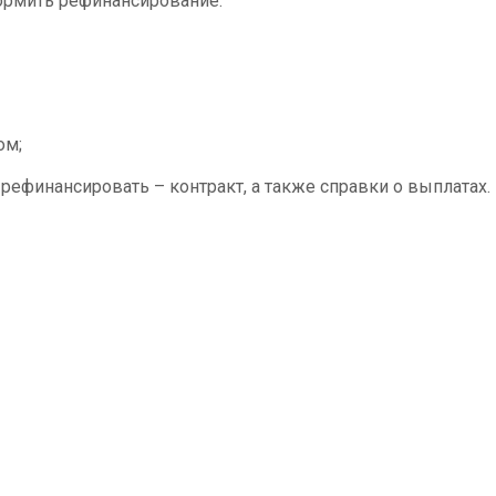
ормить рефинансирование:
ом;
ефинансировать – контракт, а также справки о выплатах.