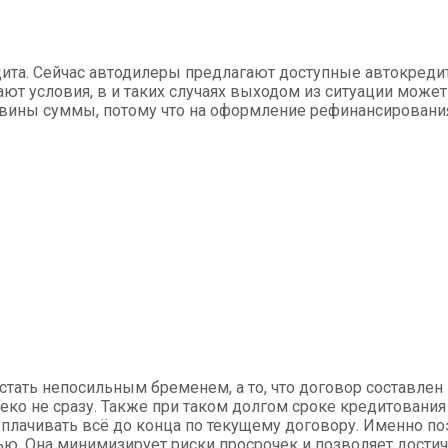
ита. Сейчас автодилеры предлагают доступные автокредит
ют условия, в и таких случаях выходом из ситуации может
овины суммы, потому что на оформление рефинансирования
стать непосильным бременем, а то, что договор составлен
ко не сразу. Также при таком долгом сроке кредитования
плачивать всё до конца по текущему договору. Именно по
ю. Она минимизирует риски просрочек и позволяет достич