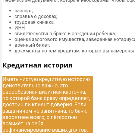
Перечислим документы, которые необходимы, чтобы оф
паспорт;
справка о доходах;
трудовая книжка;
ИНН;
свидетельства о браке и рождении ребёнка;
оценка залогового имущества, заверенная нотариус
военный билет;
документы по тем кредитам, которые вы намерены р
Кредитная история
Иметь чистую кредитную историю
действительно важно, это
своеобразная визитная карточка,
по которой банк сразу определяет,
достоин ли клиент доверия. Если
ваша ничем не запятнана, то банк,
вероятнее всего, с лёгкостью
возьмёт на себя
рефинансирование ваших долгов.