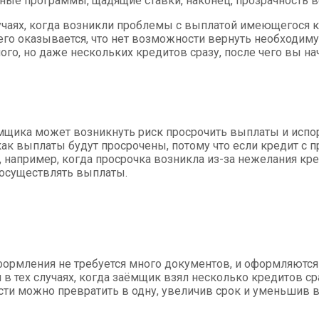
ные программы, щадящие ставки, наконец, прозрачность вс
чаях, когда возникли проблемы с выплатой имеющегося к
чего оказывается, что нет возможности вернуть необходим
о, но даже нескольких кредитов сразу, после чего вы на
аёмщика может возникнуть риск просрочить выплаты и исп
ак выплаты будут просрочены, потому что если кредит с пр
, например, когда просрочка возникла из-за нежелания кре
 осуществлять выплаты.
ормления не требуется много документов, и оформляются 
в тех случаях, когда заёмщик взял несколько кредитов ср
сти можно превратить в одну, увеличив срок и уменьшив