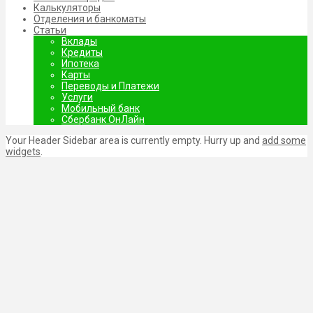
Калькуляторы
Отделения и банкоматы
Статьи
Вклады
Кредиты
Ипотека
Карты
Переводы и Платежи
Услуги
Мобильный банк
Сбербанк ОнЛайн
Your Header Sidebar area is currently empty. Hurry up and
add some
widgets
.