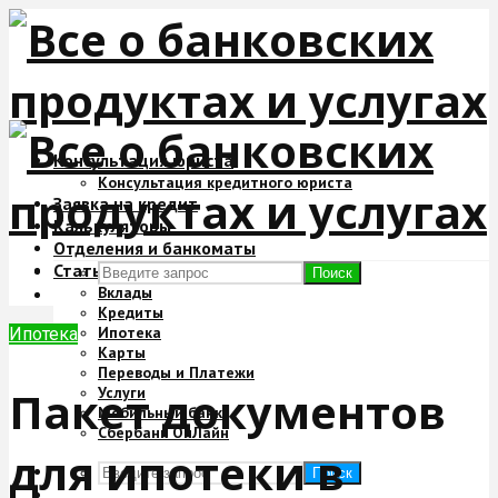
Консультация юриста
Консультация кредитного юриста
Заявка на кредит
Калькуляторы
Отделения и банкоматы
Статьи
Поиск
Вклады
Кредиты
Ипотека
Ипотека
Карты
Переводы и Платежи
Пакет документов
Услуги
Мобильный банк
Сбербанк ОнЛайн
для ипотеки в
Поиск