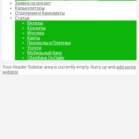
Заявка на кредит
Калькуляторы
Отделения и банкоматы
Статьи
Вклады
Кредиты
Ипотека
Карты
Переводы и Платежи
Услуги
Мобильный банк
Сбербанк ОнЛайн
Your Header Sidebar area is currently empty. Hurry up and
add some
widgets
.