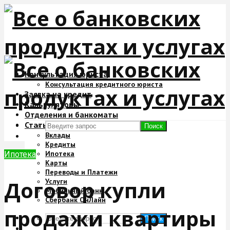
Консультация юриста
Консультация кредитного юриста
Заявка на кредит
Калькуляторы
Отделения и банкоматы
Статьи
Поиск
Вклады
Кредиты
Ипотека
Ипотека
Карты
Переводы и Платежи
Договор купли
Услуги
Мобильный банк
Сбербанк ОнЛайн
продажи квартиры
Поиск