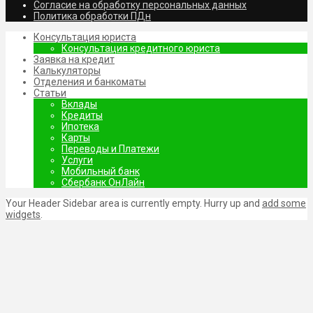
Согласие на обработку персональных данных
Политика обработки ПДн
Консультация юриста
Консультация кредитного юриста
Заявка на кредит
Калькуляторы
Отделения и банкоматы
Статьи
Вклады
Кредиты
Ипотека
Карты
Переводы и Платежи
Услуги
Мобильный банк
Сбербанк ОнЛайн
Your Header Sidebar area is currently empty. Hurry up and
add some
widgets
.