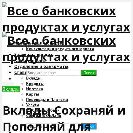
Консультация юриста
Консультация кредитного юриста
Заявка на кредит
Калькуляторы
Отделения и банкоматы
Статьи
Поиск
Вклады
Кредиты
Ипотека
Вклады
Карты
Переводы и Платежи
Вклады Сохраняй и
Услуги
Мобильный банк
Сбербанк ОнЛайн
Пополняй для
Поиск