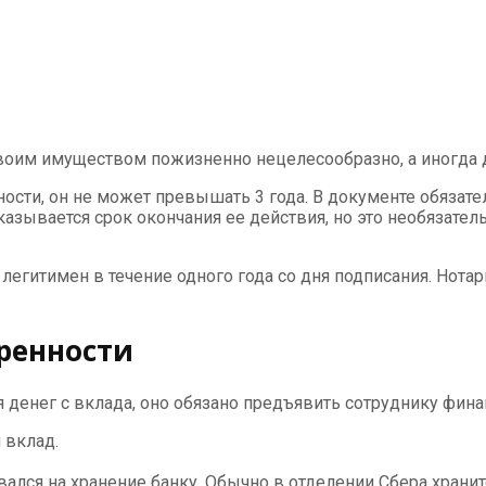
своим имуществом пожизненно нецелесообразно, а иногда 
сти, он не может превышать 3 года. В документе обязате
казывается срок окончания ее действия, но это необязательн
 легитимен в течение одного года со дня подписания. Нота
ренности
ия денег с вклада, оно обязано предъявить сотруднику ф
 вклад.
вался на хранение банку. Обычно в отделении Сбера хранит