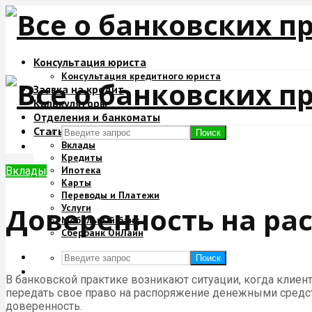
Консультация юриста
Консультация кредитного юриста
Заявка на кредит
Калькуляторы
Отделения и банкоматы
Статьи
Поиск
Вклады
Кредиты
Ипотека
Вклады
Карты
Переводы и Платежи
Доверенность на ра
Услуги
Мобильный банк
Сбербанк ОнЛайн
Поиск
В банковской практике возникают ситуации, когда клиент
передать свое право на распоряжение денежными средст
доверенность.