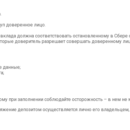
.
туп доверенное лицо.
 вклада должна соответствовать остановленному в Сбере 
оторые доверитель разрешает совершать доверенному лицу
е данные;
а;
тому при заполнении соблюдайте осторожность – в нем не
яжение депозитом осуществляется лично его владельцем, 