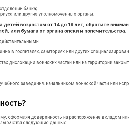
отделении банка;
ариуса или другие уполномоченные органы.
 детей возрастом от 14 до 18 лет, обратите внимани
ей, или бумага от органа опеки и попечительства.
 действительными:
ние в госпиталях, санаториях или других специализиров
ах дислокации воинских частей или на территории закрыт
чебного заведения, начальником воинской части или испра
ность?
ому, оформляя доверенность на распоряжение вкладом или
казываются следующие данные: