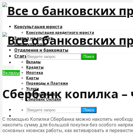
Консультация юриста
Консультация кредитного юриста
Заявка на кредит
Калькуляторы
Отделения и банкоматы
Статьи
Поиск
Вклады
Кредиты
Ипотека
Вклады
Карты
Переводы и Платежи
Сбербанк копилка – ч
Услуги
Мобильный банк
Сбербанк ОнЛайн
Поиск
С помощью Копилки Сбербанка можно накопить необходим
накопить сумму для большой покупки без особого напряже
основных нюансах работы, как активировать и перевести