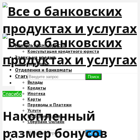
Консультация юриста
Консультация кредитного юриста
Заявка на кредит
Калькуляторы
Отделения и банкоматы
Статьи
Поиск
Вклады
Кредиты
Ипотека
Спасибо
Карты
Переводы и Платежи
Накопленный
Услуги
Мобильный банк
Сбербанк ОнЛайн
размер бонусов
Поиск