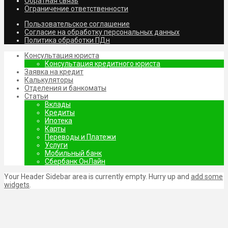
Обратная связь
Ограничение ответственности
Пользовательское соглашение
Согласие на обработку персональных данных
Политика обработки ПДн
Консультация юриста
Консультация кредитного юриста
Заявка на кредит
Калькуляторы
Отделения и банкоматы
Статьи
Вклады
Кредиты
Ипотека
Карты
Переводы и Платежи
Услуги
Мобильный банк
Сбербанк ОнЛайн
Your Header Sidebar area is currently empty. Hurry up and
add some
widgets
.