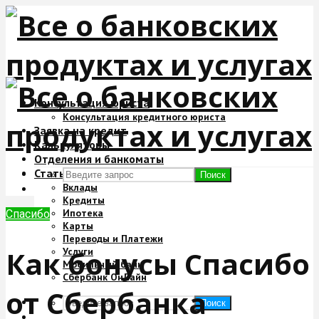
Консультация юриста
Консультация кредитного юриста
Заявка на кредит
Калькуляторы
Отделения и банкоматы
Статьи
Поиск
Вклады
Кредиты
Ипотека
Спасибо
Карты
Переводы и Платежи
Как бонусы Спасибо
Услуги
Мобильный банк
Сбербанк ОнЛайн
от Сбербанка
Поиск