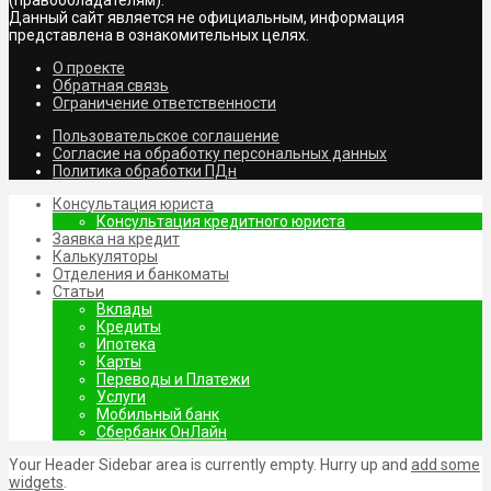
(правообладателям).
Данный сайт является не официальным, информация
представлена в ознакомительных целях.
О проекте
Обратная связь
Ограничение ответственности
Пользовательское соглашение
Согласие на обработку персональных данных
Политика обработки ПДн
Консультация юриста
Консультация кредитного юриста
Заявка на кредит
Калькуляторы
Отделения и банкоматы
Статьи
Вклады
Кредиты
Ипотека
Карты
Переводы и Платежи
Услуги
Мобильный банк
Сбербанк ОнЛайн
Your Header Sidebar area is currently empty. Hurry up and
add some
widgets
.