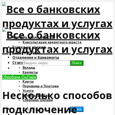
Консультация юриста
Консультация кредитного юриста
Заявка на кредит
Калькуляторы
Отделения и банкоматы
Статьи
Поиск
Вклады
Кредиты
Ипотека
Сбербанк ОнЛайн
Карты
Переводы и Платежи
Несколько способов
Услуги
Мобильный банк
Сбербанк ОнЛайн
подключение
Поиск