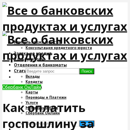
Консультация юриста
Консультация кредитного юриста
Заявка на кредит
Калькуляторы
Отделения и банкоматы
Статьи
Поиск
Вклады
Кредиты
Ипотека
Сбербанк ОнЛайн
Карты
Переводы и Платежи
Как оплатить
Услуги
Мобильный банк
Сбербанк ОнЛайн
госпошлину за
Поиск