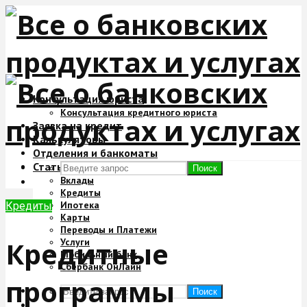
Консультация юриста
Консультация кредитного юриста
Заявка на кредит
Калькуляторы
Отделения и банкоматы
Статьи
Поиск
Вклады
Кредиты
Ипотека
Кредиты
Карты
Переводы и Платежи
Кредитные
Услуги
Мобильный банк
Сбербанк ОнЛайн
программы
Поиск