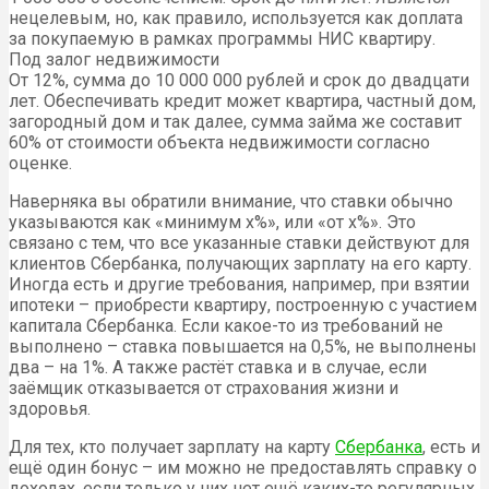
нецелевым, но, как правило, используется как доплата
за покупаемую в рамках программы НИС квартиру.
Под залог недвижимости
От 12%, сумма до 10 000 000 рублей и срок до двадцати
лет. Обеспечивать кредит может квартира, частный дом,
загородный дом и так далее, сумма займа же составит
60% от стоимости объекта недвижимости согласно
оценке.
Наверняка вы обратили внимание, что ставки обычно
указываются как «минимум x%», или «от x%». Это
связано с тем, что все указанные ставки действуют для
клиентов Сбербанка, получающих зарплату на его карту.
Иногда есть и другие требования, например, при взятии
ипотеки – приобрести квартиру, построенную с участием
капитала Сбербанка. Если какое-то из требований не
выполнено – ставка повышается на 0,5%, не выполнены
два – на 1%. А также растёт ставка и в случае, если
заёмщик отказывается от страхования жизни и
здоровья.
Для тех, кто получает зарплату на карту
Сбербанка
, есть и
ещё один бонус – им можно не предоставлять справку о
доходах, если только у них нет ещё каких-то регулярных