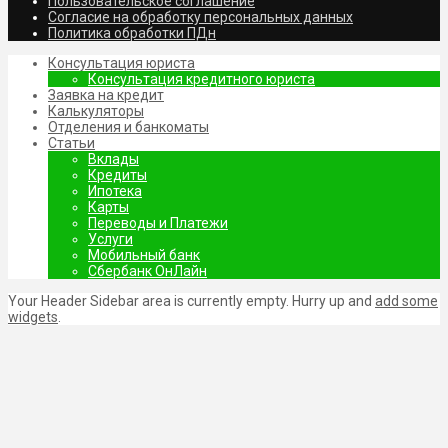
Пользовательское соглашение
Согласие на обработку персональных данных
Политика обработки ПДн
Консультация юриста
Консультация кредитного юриста
Заявка на кредит
Калькуляторы
Отделения и банкоматы
Статьи
Вклады
Кредиты
Ипотека
Карты
Переводы и Платежи
Услуги
Мобильный банк
Сбербанк ОнЛайн
Your Header Sidebar area is currently empty. Hurry up and
add some
widgets
.