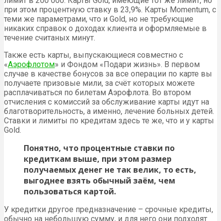
лимит в 200 000. Карты Gold, имеющие тот же лимит, но
при этом процентную ставку в 23,9%. Карты Momentum, с
теми же параметрами, что и Gold, но не требующие
никаких справок о доходах клиента и оформляемые в
течение считаных минут.
Также есть карты, выпускающиеся совместно с
«
Аэрофлотом
» и Фондом «Подари жизнь». В первом
случае в качестве бонусов за все операции по карте вы
получаете призовые мили, за счёт которых можете
расплачиваться по билетам Аэрофлота. Во втором
отчисления с комиссий за обслуживание карты идут на
благотворительность, а именно, лечение больных детей.
Ставки и лимиты по кредитам здесь те же, что и у карты
Gold.
Понятно, что процентные ставки по
кредиткам выше, при этом размер
получаемых денег не так велик, то есть,
выгоднее взять обычный заём, чем
пользоваться картой.
У кредитки другое предназначение – срочные кредиты,
обычно на небольшую сумму, и для него они подходят