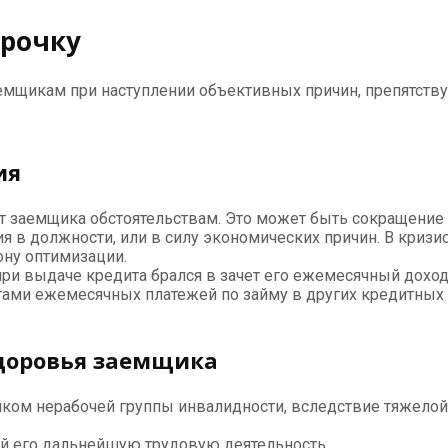
срочку
аемщикам при наступлении объективных причин, препятств
ия
т заемщика обстоятельствам. Это может быть сокращение ш
я в должности, или в силу экономических причин. В криз
ону оптимизации.
 при выдаче кредита брался в зачет его ежемесячный дох
ами ежемесячных платежей по займу в других кредитных 
здоровья заемщика
иком нерабочей группы инвалидности, вследствие тяжелой
ей его дальнейшую трудовую деятельность.