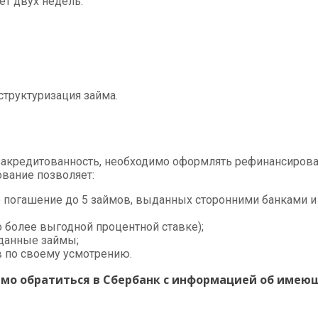
ет двух недель.
труктуризация займа.
закредитованность, необходимо оформлять рефинансирова
ование позволяет:
 погашение до 5 займов, выданных сторонними банками и 
о более выгодной процентной ставке);
данные займы;
 по своему усмотрению.
о обратиться в Сбербанк с информацией об имеющ