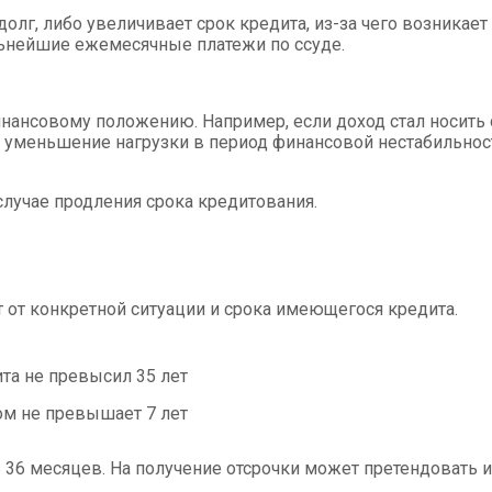
олг, либо увеличивает срок кредита, из-за чего возникае
льнейшие ежемесячные платежи по ссуде.
ансовому положению. Например, если доход стал носить с
тся уменьшение нагрузки в период финансовой нестабильн
лучае продления срока кредитования.
т от конкретной ситуации и срока имеющегося кредита.
ита не превысил 35 лет
том не превышает 7 лет
 36 месяцев. На получение отсрочки может претендовать и