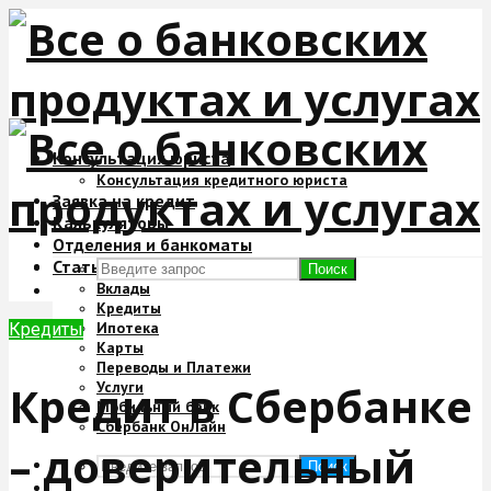
Консультация юриста
Консультация кредитного юриста
Заявка на кредит
Калькуляторы
Отделения и банкоматы
Статьи
Поиск
Вклады
Кредиты
Ипотека
Кредиты
Карты
Переводы и Платежи
Кредит в Сбербанке
Услуги
Мобильный банк
Сбербанк ОнЛайн
– доверительный
Поиск