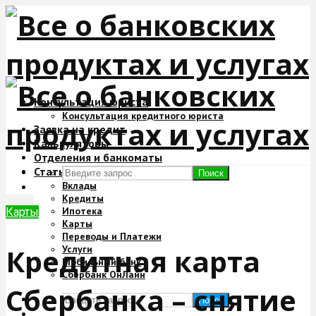
Консультация юриста
Консультация кредитного юриста
Заявка на кредит
Калькуляторы
Отделения и банкоматы
Статьи
Поиск
Вклады
Кредиты
Ипотека
Карты
Карты
Переводы и Платежи
Кредитная карта
Услуги
Мобильный банк
Сбербанк ОнЛайн
Сбербанка – снятие
Поиск