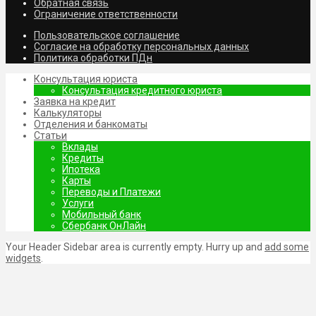
Обратная связь
Ограничение ответственности
Пользовательское соглашение
Согласие на обработку персональных данных
Политика обработки ПДн
Консультация юриста
Консультация кредитного юриста
Заявка на кредит
Калькуляторы
Отделения и банкоматы
Статьи
Вклады
Кредиты
Ипотека
Карты
Переводы и Платежи
Услуги
Мобильный банк
Сбербанк ОнЛайн
Your Header Sidebar area is currently empty. Hurry up and
add some
widgets
.