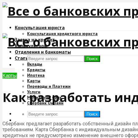
Консультация юриста
Консультация кредитного юриста
Заявка на кредит
Калькуляторы
Отделения и банкоматы
Статьи
Поиск
Вклады
Кредиты
Ипотека
Карты
Карты
Переводы и Платежи
Как разработать ин
Услуги
Мобильный банк
Сбербанк ОнЛайн
Поиск
Сбербанк предлагает разработать собственный дизайн п
требованиям. Карта Сбербанка с индивидуальным дизайн
кредитных не предусмотрено изменение внешнего офор