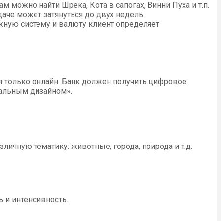
м можно найти Шрека, Кота в сапогах, Винни Пуха и т.п.
аче может затянуться до двух недель.
жную систему и валюту клиент определяет
я только онлайн. Банк должен получить цифровое
нальным дизайном».
ичную тематику: животные, города, природа и т.д.
 и интенсивность.